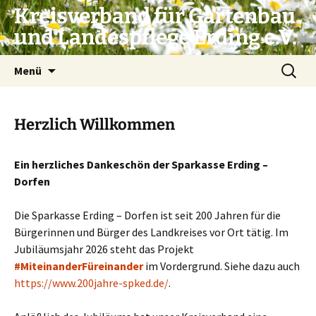
Zum
Kreisverband für Gartenbau
Inhalt
und Landespflege Erding e.V.
springen
Suchen
Menü
nach:
Herzlich Willkommen
Ein herzliches Dankeschön der Sparkasse Erding –
Dorfen
Die Sparkasse Erding – Dorfen ist seit 200 Jahren für die
Bürgerinnen und Bürger des Landkreises vor Ort tätig. Im
Jubiläumsjahr 2026 steht das Projekt
#MiteinanderFüreinander
im Vordergrund. Siehe dazu auch
https://www.200jahre-spked.de/
.