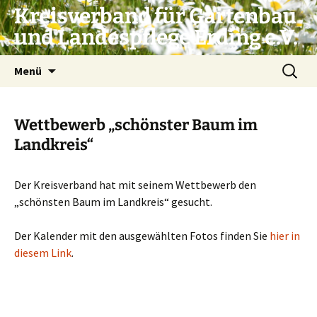
Zum
Kreisverband für Gartenbau
Inhalt
und Landespflege Erding e.V.
springen
Suchen
Menü
nach:
Wettbewerb „schönster Baum im
Landkreis“
Der Kreisverband hat mit seinem Wettbewerb den
„schönsten Baum im Landkreis“ gesucht.
Der Kalender mit den ausgewählten Fotos finden Sie
hier in
diesem Link
.