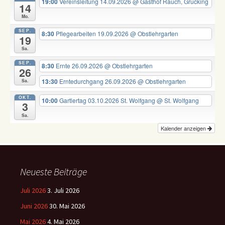
19:00
Vereinsleitung 14.09.2026
@ Gasthof Rauch, Grucking
14
Mo.
SEP.
8:30
Pflegearbeiten 19.09.2026
@ Obstlehrgarten
19
Sa.
SEP.
8:30
Ernte 26.09.2026
@ Obstlehrgarten
26
13:30
Erntedurchgang 26.09.2026
@ Obstlehrgarten
Sa.
OKT.
10:00
Gartlertag 03.10.2026 St. Wolfgang
@ St. Wolfgang
3
Sa.
Kalender anzeigen
Neueste Beiträge
Juli 2026
3. Juli 2026
Juni 2026
30. Mai 2026
Mai 2026
4. Mai 2026