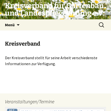
Zum
Kreisverband für Gartenbau
Inhalt
und Landespflege Erding e.V.
springen
Suchen
Menü
nach:
Kreisverband
Der Kreisverband stellt für seine Arbeit verschiedenste
Informationen zur Verfügung.
Veranstaltungen/Termine
SEP.