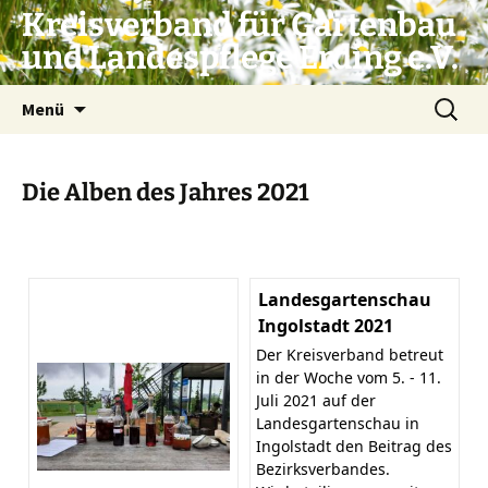
Zum
Kreisverband für Gartenbau
Inhalt
und Landespflege Erding e.V.
springen
Suchen
Menü
nach:
Die Alben des Jahres 2021
Landesgartenschau
Ingolstadt 2021
Der Kreisverband betreut
in der Woche vom 5. - 11.
Juli 2021 auf der
Landesgartenschau in
Ingolstadt den Beitrag des
Bezirksverbandes.