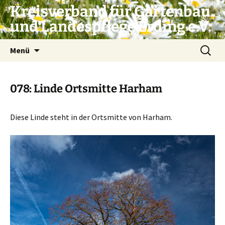
Zum
Kreisverband für Gartenbau
Inhalt
und Landespflege Erding e.V.
springen
Suchen
Menü
nach:
078: Linde Ortsmitte Harham
Diese Linde steht in der Ortsmitte von Harham.