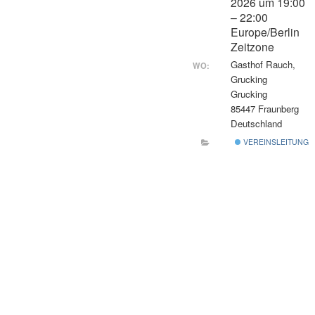
2026 um 19:00
Gartenbauvere
– 22:00
Landkreises Er
Europe/Berlin
Obstlehrgarten
Fortbildungen f
Aufbau
und
Zeitzone
Jugendgruppen
in Ortsvereine
Lageplan
Gasthof Rauch,
WO:
Erding
Grucking
Grucking
Geschichte
Weiterführende
85447 Fraunberg
Deutschland
Infoblätter
Wie gründe ich
VEREINSLEITUNG
Jugendgruppe