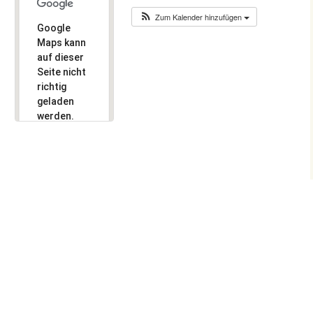
ine des
Zum Kalender hinzufügen
ding
2020
Google
ür Kinder-
Maps kann
leiterInnen
2019
auf dieser
n des KGL
Seite nicht
richtig
geladen
 Links
werden.
 eine
Bist du
?
Inhaber
Ok
dieser
Website?