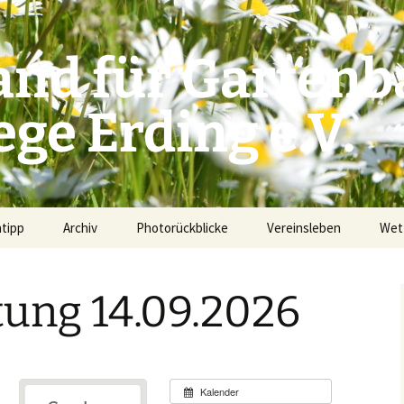
and für Gartenb
ge Erding e.V.
ntipp
Archiv
Photorückblicke
Vereinsleben
Wet
Newsletter Archiv
2024
Aus dem Vereinsleben
der Gartenbauvereine
tung 14.09.2026
Unterlagen zu den
2023
d
Versammlungen
Ausflüge und Referent
2022
d
2021
Kalender