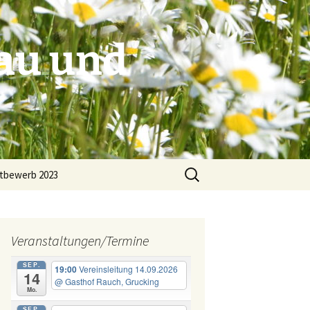
au und
Suchen
tbewerb 2023
nach:
Veranstaltungen/Termine
en
Ausflugsziele
SEP.
19:00
Vereinsleitung 14.09.2026
14
Referentenverzeichnis
@ Gasthof Rauch, Grucking
Mo.
SEP.