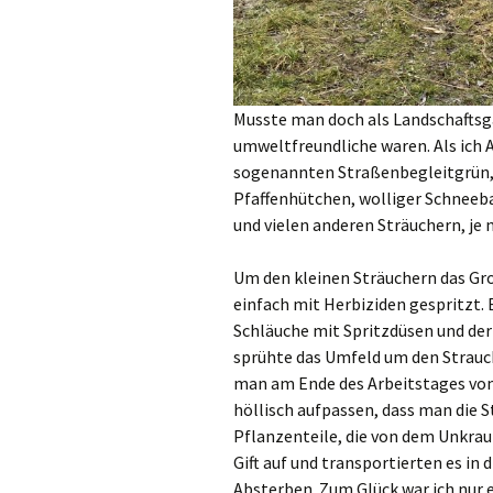
Musste man doch als Landschaftsgä
umweltfreundliche waren. Als ich
sogenannten Straßenbegleitgrün, 
Pfaffenhütchen, wolliger Schneeb
und vielen anderen Sträuchern, je 
Um den kleinen Sträuchern das Gr
einfach mit Herbiziden gespritzt. 
Schläuche mit Spritzdüsen und der
sprühte das Umfeld um den Strauch
man am Ende des Arbeitstages vo
höllisch aufpassen, dass man die 
Pflanzenteile, die von dem Unkra
Gift auf und transportierten es in
Absterben. Zum Glück war ich nur 