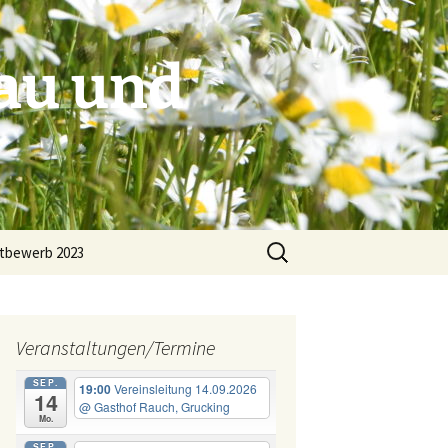
au und
Suchen
tbewerb 2023
nach:
Veranstaltungen/Termine
en
Ausflugsziele
SEP.
19:00
Vereinsleitung 14.09.2026
14
Referentenverzeichnis
@ Gasthof Rauch, Grucking
Mo.
SEP.