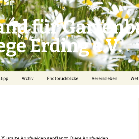
and für Gartenb
ge Erding e.V.
ntipp
Archiv
Photorückblicke
Vereinsleben
Wet
Newsletter Archiv
2024
Aus dem Vereinsleben
der Gartenbauvereine
Unterlagen zu den
2023
d
Versammlungen
Ausflüge und Referent
2022
d
2021
n 25 uralte Kopfweiden gepflanzt. Diese Kopfweiden