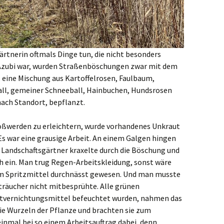
rtnerin oftmals Dinge tun, die nicht besonders
 Azubi war, wurden Straßenböschungen zwar mit dem
eine Mischung aus Kartoffelrosen, Faulbaum,
all, gemeiner Schneeball, Hainbuchen, Hundsrosen
nach Standort, bepflanzt.
oßwerden zu erleichtern, wurde vorhandenes Unkraut
Es war eine grausige Arbeit. An einem Galgen hingen
 Landschaftsgärtner kraxelte durch die Böschung und
 ein. Man trug Regen-Arbeitskleidung, sonst wäre
m Spritzmittel durchnässt gewesen. Und man musste
Sträucher nicht mitbesprühte. Alle grünen
utvernichtungsmittel befeuchtet wurden, nahmen das
 die Wurzeln der Pflanze und brachten sie zum
einmal bei so einem Arbeitsauftrag dabei, denn