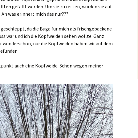
ine des
ten gefällt werden. Um sie zu retten, wurden sie auf
ding
2020
. An was erinnert mich das nur???
ür Kinder-
leiterInnen
2019
n des KGL
geschleppt, da die Buga für mich als frischgebackene
uss war und ich die Kopfweiden sehen wollte. Ganz
war wunderschön, nur die Kopfweiden haben wir auf dem
 Links
gefunden.
 eine
?
itpunkt auch eine Kopfweide. Schon wegen meiner