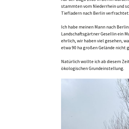
Gartenbauvere
stammten vom Niederrhein und soll
Landkreises Er
Obstlehrgarten
Tiefladern nach Berlin verfrachtet
Fortbildungen f
Aufbau
und
Jugendgruppen
in Ortsvereine
Lageplan
Ich habe meinen Mann nach Berlin 
Erding
Landschaftsgärtner Gesellin ein M
Geschichte
ehrlich, wir haben viel gesehen, 
Weiterführende
etwa 90 ha großen Gelände nicht 
Infoblätter
Wie gründe ich
Jugendgruppe
Natürlich wollte ich ab diesem Ze
ökologischen Grundeinstellung.